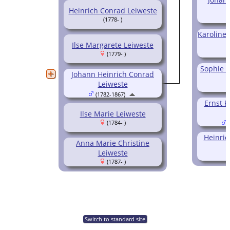
Heinrich Conrad Leiweste
(1778- )
Karoline 
Ilse Margarete Leiweste
(1779- )
Sophie D
Johann Heinrich Conrad
Leiweste
(1782-1867)
Ernst F
Ilse Marie Leiweste
(1784- )
(
Heinric
Anna Marie Christine
Leiweste
(1787- )
Switch to standard site