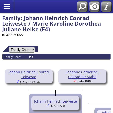
Family: Johann Heinrich Conrad
Leiweste / Marie Karoline Dorothea
Juliane Heike (F4)
m. 30 Nov 1827
Family Chart
|
PDF
Johann Heinrich Conrad
Johanne Catherine
Leiweste
Conradine Stahe
(1747-1818)
(1755-1838)
Johann Heinrich Leiweste
(1777-1778)
Johann