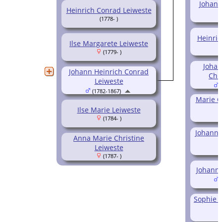
Johann
Heinrich Conrad Leiweste
(1778- )
Heinric
Ilse Margarete Leiweste
(1779- )
Johan
Johann Heinrich Conrad
Chri
Leiweste
(
(1782-1867)
Marie C
Ilse Marie Leiweste
(1784- )
Johann 
Anna Marie Christine
Leiweste
(1787- )
Johann 
(
Sophie C